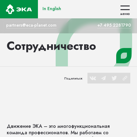
In English
In English
меню
меню
partners@eca-planet.com
+7 495 2281790
Сотрудничество
Поделиться:
Движение ЭКА – это многофункциональная
команда профессионалов. Мы работаем со