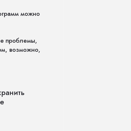
рограмм можно
ие проблемы,
ом, возможно,
хранить
ие