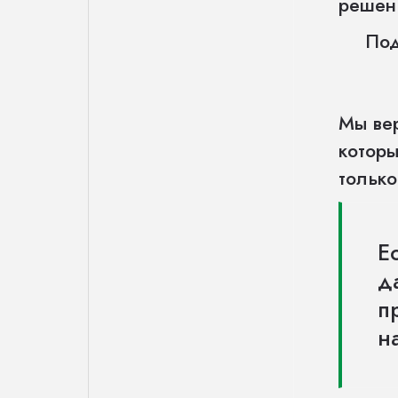
решен
Под
Мы ве
которы
тольк
Е
д
п
н