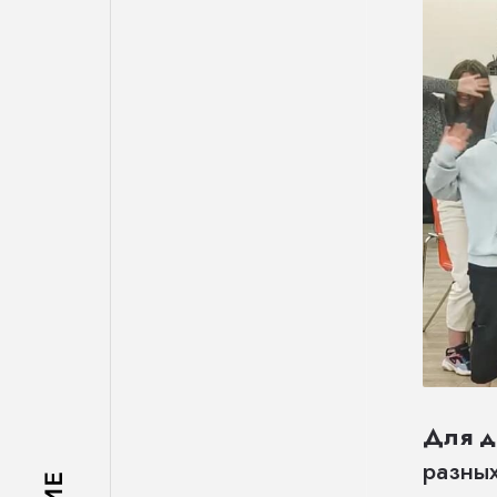
Для д
разных