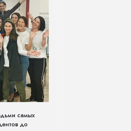
юдьми самых
дентов до