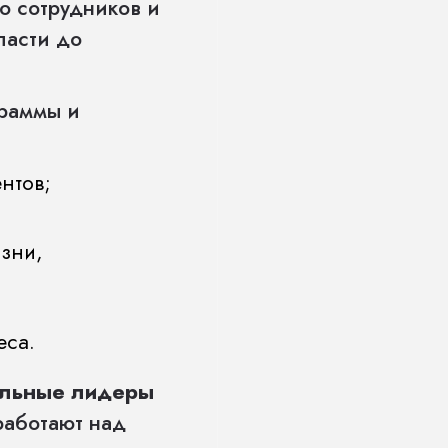
о сотрудников и
ласти до
раммы и
нтов;
зни,
еса.
альные лидеры
работают над