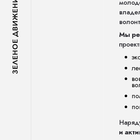
молоде
владел
волонт
Мы ре
проект
эк
ле
во
во
по
по
Наряд
и акт