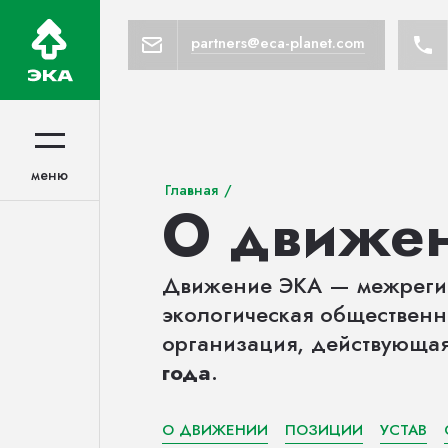
partners@eca-planet.com
меню
меню
Главная
/
О движе
Движение ЭКА — межреги
экологическая общественн
организация, действующа
года
.
О ДВИЖЕНИИ
ПОЗИЦИИ
УСТАВ