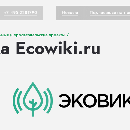
+7 495 2281790
Новости
Подписаться на но
ные и просветительские проекты
/
 Ecowiki.ru