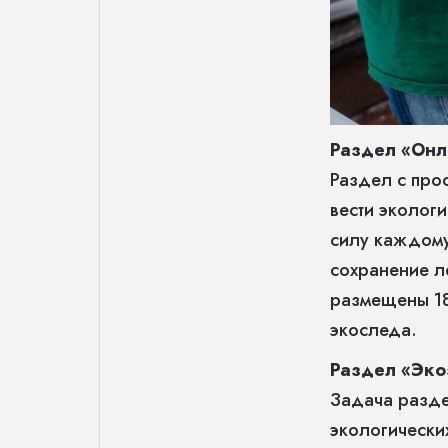
Раздел «Он
Раздел с про
вести эколог
силу каждому
сохранение л
размещены 18
экоследа.
Раздел «Эко
Задача разде
экологически