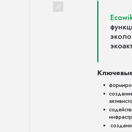
Ecowik
функц
эколо
экоак
Ключевые 
формиров
создание
активист
содейст
инфрастр
создание