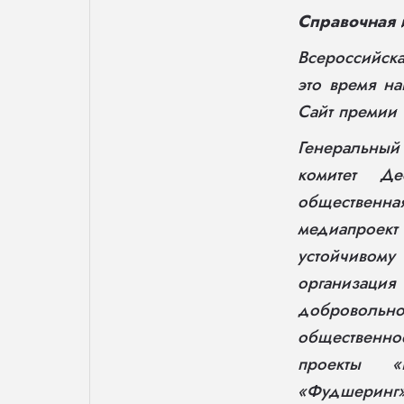
Справочная 
Всероссийск
это время н
Сайт премии
Генеральный
комитет Де
общественн
медиапроек
устойчивом
организация
доброволь
общественно
проекты «E
«Фудшеринг»,