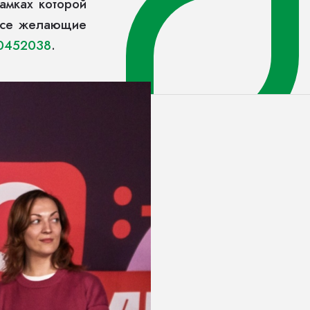
амках которой
 все желающие
10452038
.