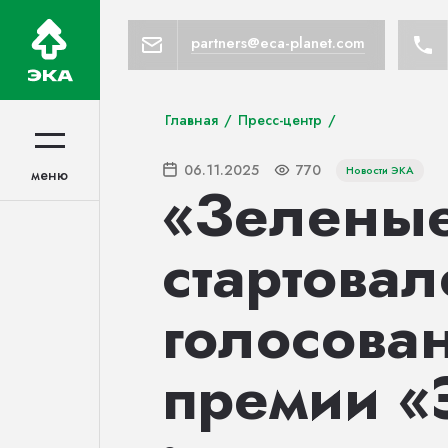
partners@eca-planet.com
Главная
/
Пресс-центр
/
06.11.2025
770
Новости ЭКА
меню
меню
«Зеленые
стартова
голосова
премии «