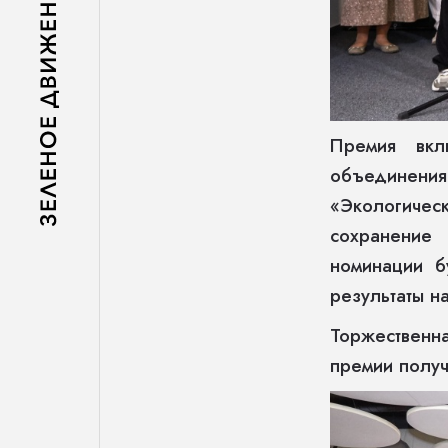
Премия вкл
объединения
«Экологиче
сохранение
номинации б
результаты н
Торжественн
премии получ