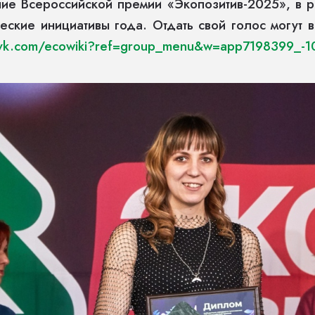
ие Всероссийской премии «Экопозитив-2025», в р
еские инициативы года. Отдать свой голос могут
/vk.com/ecowiki?ref=group_menu&w=app7198399_-