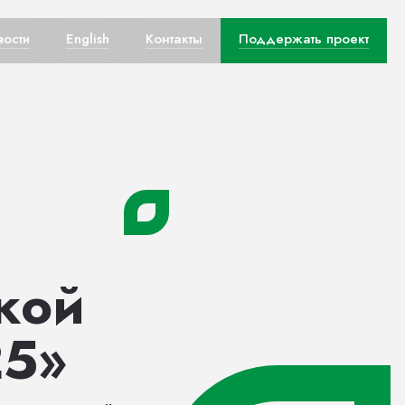
вости
English
Контакты
Поддержать проект
кой
25»