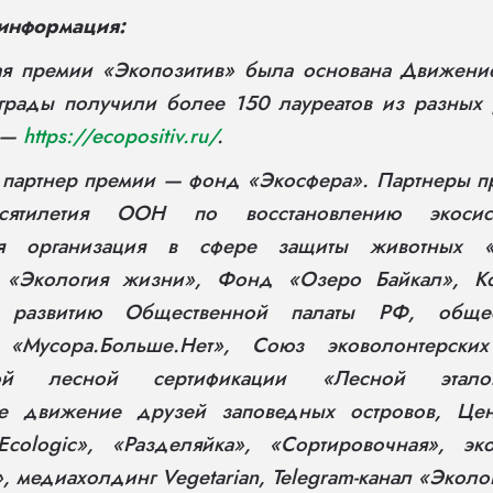
информация:
ая премии «Экопозитив» была основана Движени
аграды получили более 150 лауреатов из разных 
 —
https://ecopositiv.ru/
.
 партнер премии — фонд «Экосфера». Партнеры
сятилетия ООН по восстановлению экосист
ая организация в сфере защиты животных «
т «Экология жизни», Фонд «Озеро Байкал», К
у развитию Общественной палаты РФ, общест
 «Мусора.Больше.Нет», Союз эковолонтерских
ной лесной сертификации «Лесной этало
е движение друзей заповедных островов, Цен
cologic», «Разделяйка», «Сортировочная», э
 медиахолдинг Vegetarian, Telegram-канал «Эколо