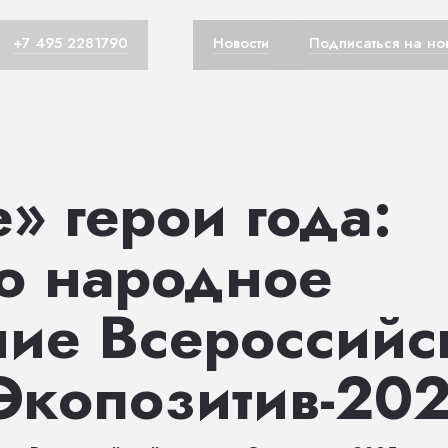
+7 495 2281790
Новости
Подписаться на но
» герои года:
ло народное
ние Всероссийс
Экопозитив-20