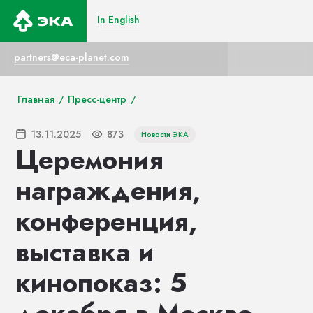
In English
In English
partners@eca-planet.com
Главная
Пресс-центр
/
/
13.11.2025
873
Новости ЭКА
Церемония
награждения,
конференция,
выставка и
кинопоказ: 5