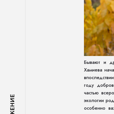
Бывают и др
Хамиева нача
впоследстви
году добров
частью всер
экологии род
особенно ва