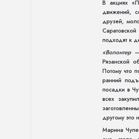
В акциях «П
движений, с
друзей, мол
Саратовско
подходят к д
«Волонтер —
Рязанской о
Потому что п
ранний подъ
посадки в Чу
всех закуп
заготовленны
другому это н
Марина Чупей