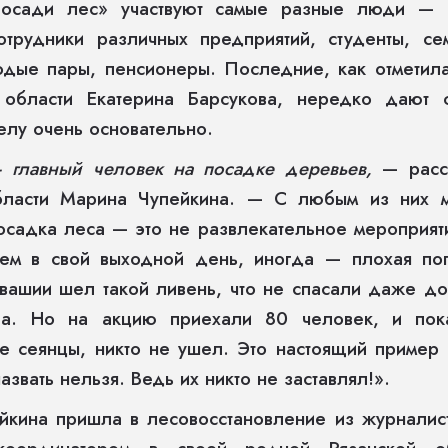
осади лес» участвуют самые разные люди — а
отрудники различных предприятий, студенты, се
одые пары, пенсионеры. Последние, как отметила
й области Екатерина Барсукова, нередко даю
елу очень основательно.
 главный человек на посадке деревьев,
— расск
бласти Марина Чупейкина. — С любым из них м
осадка леса — это не развлекательное мероприяти
ем в свой выходной день, иногда — плохая по
вашии шел такой ливень, что не спасали даже д
ила. Но на акцию приехали 80 человек, и по
е сеянцы, никто не ушел. Это настоящий пример 
азвать нельзя. Ведь их никто не заставлял!».
кина пришла в лесовосстановление из журналист