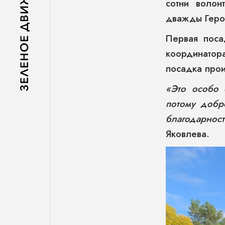
сотни воло
дважды Геро
Первая поса
координатора
посадка прои
«Это особо 
потому добр
благодарност
Яковлева.