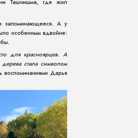
вни Ташчишма, где жил
и запоминающееся. А у
было особенным вдвойне:
лбы.
сто для красноярцев. А
 дерева стала символом
ь воспоминаниями Дарья