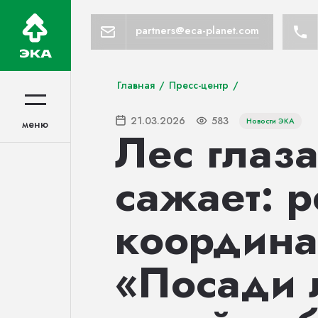
partners@eca-planet.com
Главная
/
Пресс-центр
/
21.03.2026
583
Новости ЭКА
меню
меню
Лес глаза
сажает: 
координа
«Посади 