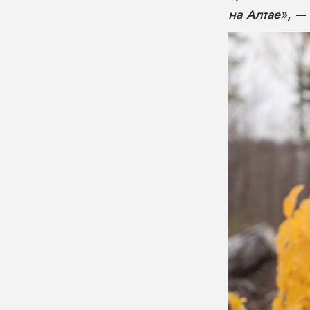
на Алтае»
, —