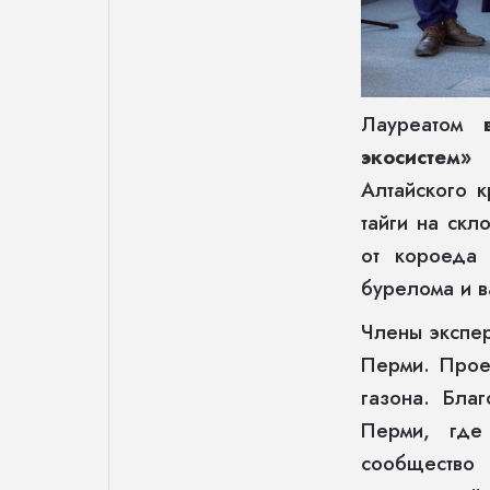
Лауреатом
экосистем»
Алтайского 
тайги на скл
от короеда
бурелома и в
Члены экспе
Перми. Прое
газона. Бла
Перми, где
сообщество