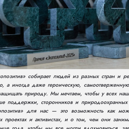
опозитив» собирает людей из разных стран и ре
ю, а иногда даже героическую, самоотверженную 
защищать природу. Мы мечтаем, чтобы у всех на
е поддержки, сторонников и природоохранных 
позитив» для нас — это возможность как мож
х проектах и активистах, и о том, чем они зани
це года, чтобы мы все могли вдохновиться, зар