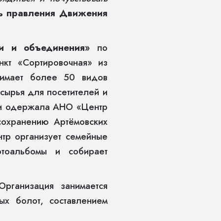
ль правления Движения
ии и объединения»
по
нкт «Сортировочная» из
нимает более 50 видов
рсырья для посетителей и
ии одержала АНО «Центр
сохранению Артёмовских
нтр организует семейные
фотоальбомы и собирает
рганизация занимается
ых болот, составлением