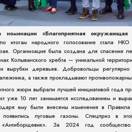
в номинации «Благоприятная окружающая
по итогам народного голосования стала НКО
края. Организация была создана для спасения ле
онах Колыванского хребта — уникальной территор
 и вырубки деревьев. Добровольцы регулярно
алежника, а также прокладывают противопожарны
ртного жюри выбрали лучшей инициативой года пр
кт уже 10 лет занимается исследованием и выра
годаря ему были внесены изменения в Правила 
 появились луговые газоны. Спецприз в это
 «Антиборщевик». За 2024 год сообществ