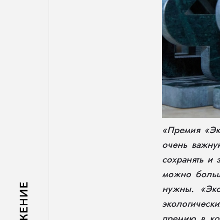
«Премия «Эк
очень важну
сохранять и 
можно больш
нужны. «Эко
экологически
премию в кон