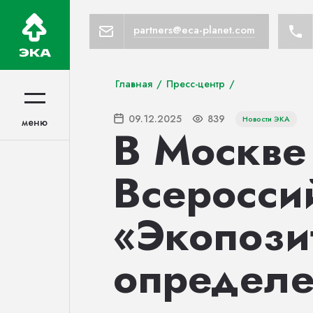
partners@eca-planet.com
Главная
/
Пресс-центр
/
09.12.2025
839
Новости ЭКА
меню
меню
В Москве
Всеросси
«Экопози
определе