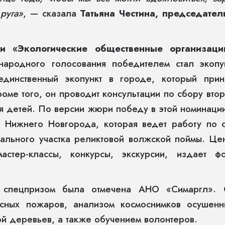
руга»
, — сказала
Татьяна Честина, председате
и «Экологические общественные организац
 народного голосования победителем стал экопу
единственный экопункт в городе, который при
роме того, он проводит консультации по сбору вто
ля детей. По версии жюри победу в этой номинац
з Нижнего Новгорода, которая ведет работу по 
ального участка реликтовой волжской поймы. Це
мастер-классы, конкурсы, экскурсии, издает 
 спецпризом была отмечена АНО «Симаргл». О
сных пожаров, анализом космоснимков осушенн
ой деревьев, а также обучением волонтеров.