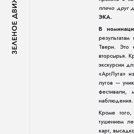
плечо друг д
ЭКА.
В номинаци
результатам
Твери. Это 
вторсырья. К
экскурсии д
«АртЛуга» и
лугов — уник
фестивали, 
наблюдения.
Кроме того,
тушением ле
карт, высадк