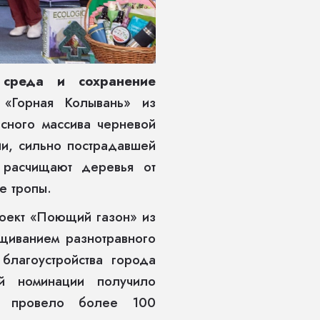
 среда и сохранение
 «Горная Колывань» из
сного массива черневой
ии, сильно пострадавшей
 расчищают деревья от
е тропы.
оект «Поющий газон» из
щиванием разнотравного
благоустройства города
й номинации получило
о провело более 100