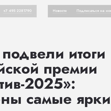
+7 495 2281790
Новости
Подписаться на но
 подвели итоги
йской премии
тив-2025»:
ны самые ярки